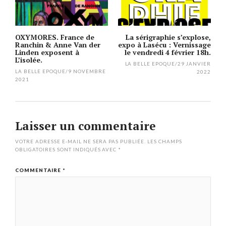
OXYMORES. France de
La sérigraphie s’explose,
Ranchin & Anne Van der
expo à Lasécu : Vernissage
Linden exposent à
le vendredi 4 février 18h.
L’isolée.
LA BELLE EPOQUE
/
29 JANVIER
LA BELLE EPOQUE
/
9 NOVEMBRE
2022
2021
Laisser un commentaire
VOTRE ADRESSE E-MAIL NE SERA PAS PUBLIÉE.
LES CHAMPS
OBLIGATOIRES SONT INDIQUÉS AVEC
*
COMMENTAIRE
*