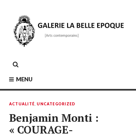
Skip
to
content
GALERIE LA BELLE ÉPOQUE
[Arts contemporains]
MENU
ACTUALITÉ
,
UNCATEGORIZED
Benjamin Monti :
« COURAGE-