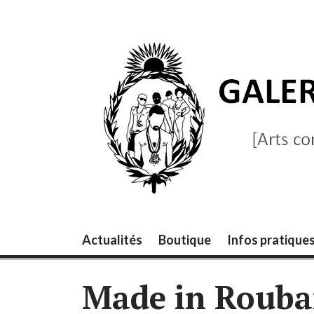
Skip
to
content
GALERIE LA B
[Arts contemporains]
Actualités
Boutique
Infos pratique
Made in Rouba