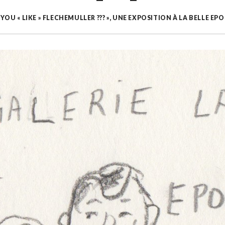
 YOU « LIKE » FLECHEMULLER ??? », UNE EXPOSITION À LA BELLE EP