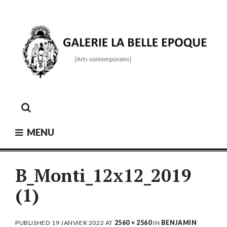
Skip
to
content
GALERIE LA BELLE ÉPOQUE
[Arts contemporains]
MENU
B_Monti_12x12_2019
(1)
PUBLISHED
19 JANVIER 2022
AT
2560 × 2560
IN
BENJAMIN